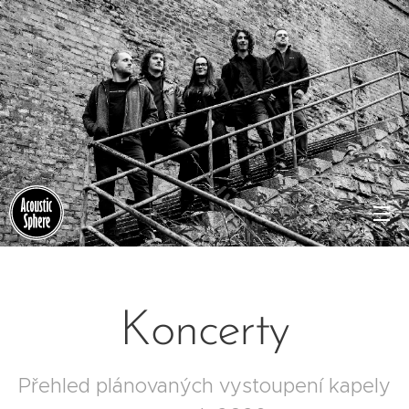
Koncerty
Přehled plánovaných vystoupení kapely